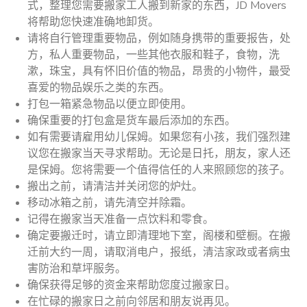
式，整理您需要搬家工人搬到新家的东西，JD Movers
将帮助您快速准确地卸货。
请将自行管理重要物品，例如随身携带的重要报告，处
方，私人重要物品，一些其他衣服和鞋子，食物，洗
漱，珠宝，具有怀旧价值的物品，昂贵的小物件，最受
喜爱的物品娱乐之类的东西。
打包一箱紧急物品以便立即使用。
确保重要的打包盒是货车最后添加的东西。
如有需要请雇用幼儿保姆。如果您有小孩，我们强烈建
议您在搬家当天寻求帮助。无论是日托，朋友，家人还
是保姆。您将需要一个值得信任的人来照顾您的孩子。
搬出之前，请清洁并关闭您的炉灶。
移动冰箱之前，请先清空并除霜。
记得在搬家当天准备一点饮料和零食。
确定要搬迁时，请立即清理地下室，阁楼和壁橱。在搬
迁前大约一周，请取消电户，报纸，清洁家政或者病虫
害防治和草坪服务。
确保获得足够的资金来帮助您度过搬家日。
在忙碌的搬家日之前向邻居和朋友说再见。